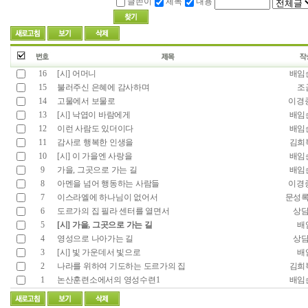
글쓴이
제목
내용
16
[시] 어머니
배임
15
불러주신 은혜에 감사하며
조
14
고물에서 보물로
이경
13
[시] 낙엽이 바람에게
배임
12
이런 사람도 있더이다
배임
11
감사로 행복한 인생을
김희
10
[시] 이 가을엔 사랑을
배임
9
가을, 그곳으로 가는 길
배임
8
아멘을 넘어 행동하는 사람들
이경
7
이스라엘에 하나님이 없어서
문성
6
도르가의 집 필라 센터를 열면서
상
5
[시] 가을, 그곳으로 가는 길
배
4
영성으로 나아가는 길
상
3
[시] 빛 가운데서 빛으로
배
2
나라를 위하여 기도하는 도르가의 집
김희
1
논산훈련소에서의 영성수련1
배임