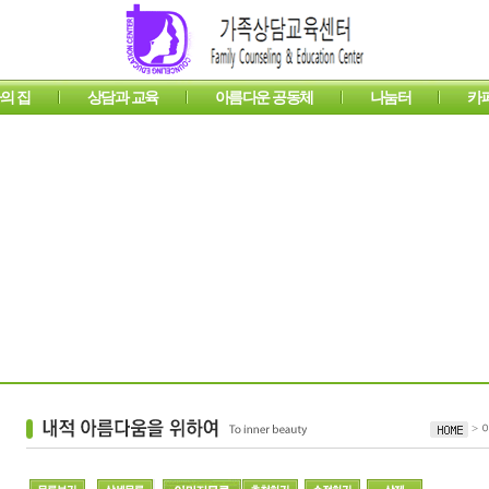
의 집
상담과 교육
아름다운 공동체
나눔터
카
 집
섬기는 사람들
프로그램 안내
후원 안내
온라인 상담
도르가의 집 소식
내적 아름다움을 위하여
온라인 강좌
도르가의 이야기
자료실
웹성경
이야기방
아프리카
묵상과
> 