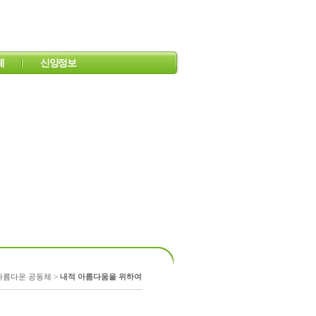
페
신앙정보
쉬어가는 공간
 이야기
찬약
도르가의 앨범
오늘의 QT
유용한 사이트
미주복음방송
아름다운 공동체 >
내적 아름다움을 위하여