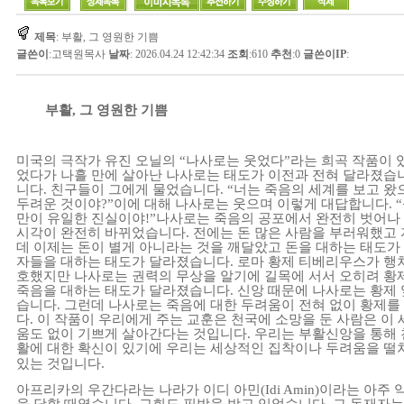
제목
: 부활, 그 영원한 기쁨
글쓴이
:
고택원목사
날짜
: 2026.04.24 12:42:34
조회
:610
추천
:0
글쓴이IP
:
부활
,
그
영원한
기쁨
미국의
극작가
유진
오닐의
“
나사로는
웃었다
”
라는
희곡
작품이
었다가
나흘
만에
살아난
나사로는
태도가
이전과
전혀
달라졌습
니다
.
친구들이
그에게
물었습니다
.
“
너는
죽음의
세계를
보고
왔
두려운
것이야
?
”
이에
대해
나사로는
웃으며
이렇게
대답합니다
.
“
만이
유일한
진실이야
!
”
나사로는
죽음의
공포에서
완전히
벗어나
시각이
완전히
바뀌었습니다
.
전에는
돈
많은
사람을
부러워했고
데
이제는
돈이
별게
아니라는
것을
깨달았고
돈을
대하는
태도가
자들을
대하는
태도가
달라졌습니다
.
로마
황제
티베리우스가
행
호했지만
나사로는
권력의
무상을
알기에
길목에
서서
오히려
황
죽음을
대하는
태도가
달라졌습니다
.
신앙
때문에
나사로는
황제
습니다
.
그런데
나사로는
죽음에
대한
두려움이
전혀
없이
황제를
다
.
이
작품이
우리에게
주는
교훈은
천국에
소망을
둔
사람은
이
움도
없이
기쁘게
살아간다는
것입니다
.
우리는
부활신앙을
통해
활에
대한
확신이
있기에
우리는
세상적인
집착이나
두려움을
떨
있는
것입니다
.
아프리카의
우간다라는
나라가
이디
아민
(Idi Amin)
이라는
아주