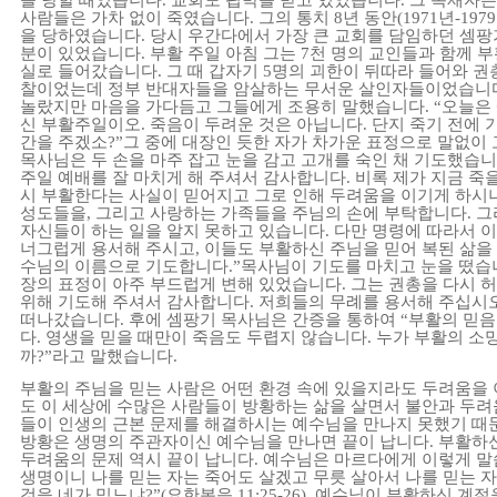
을
당할
때였습니다
.
교회도
핍박을
받고
있었습니다
.
그
독재자는
사람들은
가차
없이
죽였습니다
.
그의
통치
8
년
동안
(1971
년
-1979
을
당하였습니다
.
당시
우간다에서
가장
큰
교회를
담임하던
셈팡
분이
있었습니다
.
부활
주일
아침
그는
7
천
명의
교인들과
함께
부
실로
들어갔습니다
.
그
때
갑자기
5
명의
괴한이
뒤따라
들어와
권
찰이었는데
정부
반대자들을
암살하는
무서운
살인자들이었습니
놀랐지만
마음을
가다듬고
그들에게
조용히
말했습니다
.
“
오늘은
신
부활주일이오
.
죽음이
두려운
것은
아닙니다
.
단지
죽기
전에
간을
주겠소
?
”
그
중에
대장인
듯한
자가
차가운
표정으로
말없이
목사님은
두
손을
마주
잡고
눈을
감고
고개를
숙인
채
기도했습니
주일
예배를
잘
마치게
해
주셔서
감사합니다
.
비록
제가
지금
죽
시
부활한다는
사실이
믿어지고
그로
인해
두려움을
이기게
하시
성도들을
,
그리고
사랑하는
가족들을
주님의
손에
부탁합니다
.
그
자신들이
하는
일을
알지
못하고
있습니다
.
다만
명령에
따라서
이
너그럽게
용서해
주시고
,
이들도
부활하신
주님을
믿어
복된
삶을
수님의
이름으로
기도합니다
.
”
목사님이
기도를
마치고
눈을
떴습
장의
표정이
아주
부드럽게
변해
있었습니다
.
그는
권총을
다시
허
위해
기도해
주셔서
감사합니다
.
저희들의
무례를
용서해
주십시
떠나갔습니다
.
후에
셈팡기
목사님은
간증을
통하여
“
부활의
믿음
다
.
영생을
믿을
때만이
죽음도
두렵지
않습니다
.
누가
부활의
소
까
?
”
라고
말했습니다
.
부활의
주님을
믿는
사람은
어떤
환경
속에
있을지라도
두려움을
도
이
세상에
수많은
사람들이
방황하는
삶을
살면서
불안과
두려
들이
인생의
근본
문제를
해결하시는
예수님을
만나지
못했기
때
방황은
생명의
주관자이신
예수님을
만나면
끝이
납니다
.
부활하
두려움의
문제
역시
끝이
납니다
.
예수님은
마르다에게
이렇게
말
생명이니
나를
믿는
자는
죽어도
살겠고
무릇
살아서
나를
믿는
자
것을
네가
믿느냐
?
”
(
요한복음
11:25-26).
예수님이
부활하신
계절