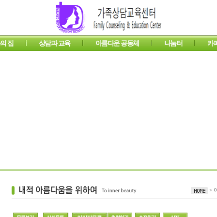
의 집
상담과 교육
아름다운 공동체
나눔터
카
 집
섬기는 사람들
프로그램 안내
후원 안내
온라인 상담
도르가의 집 소식
내적 아름다움을 위하여
온라인 강좌
도르가의 이야기
자료실
웹성경
이야기방
아프리카
묵상과
> 