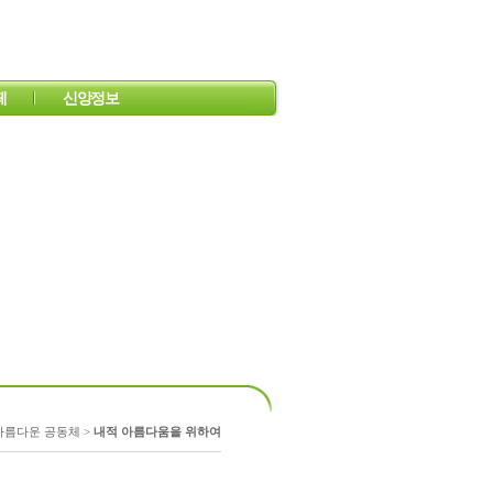
페
신앙정보
쉬어가는 공간
 이야기
찬약
도르가의 앨범
오늘의 QT
유용한 사이트
미주복음방송
아름다운 공동체 >
내적 아름다움을 위하여