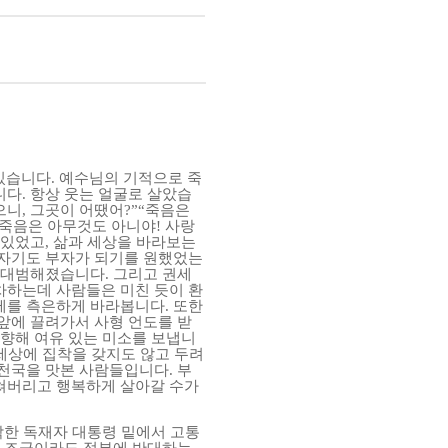
있습니다
.
예수님의
기적으로
죽
니다
.
항상
웃는
얼굴로
살았습
으니
,
그곳이
어땠어
?
”“
죽음은
죽음은
아무것도
아니야
!
사랑
있었고
,
삶과
세상을
바라보는
자기도
부자가
되기를
원했었는
대범해졌습니다
.
그리고
권세
차하는데
사람들은
미친
듯이
환
제를
측은하게
바라봅니다
.
또한
앞에
끌려가서
사형
언도를
받
향해
여유
있는
미소를
보냅니
세상에
집착을
갖지도
않고
두려
천국을
맛본
사람들입니다
.
부
쳐버리고
행복하게
살아갈
수가
악한
독재자
대통령
밑에서
고통