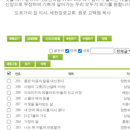
신앙으로
무장하여
기쁘게
살아가는
우리
모두가
되기를
원합니
도르가의 집 이사
,
세한장로교회
원로 고택원 목사
글쓴이
제목
내용
291
몸은 마음의 말을 대신한다
정현
290
사랑의 그릇(지난달에 이어)
상
289
아프리카의 에볼라와 바울의 선교 여정
배임
288
스물네 해의 등불
상
287
이웃을 돌아보는 삶
이종
286
내 안의 목소리를 다시 묻다
정현
285
[시] 5월의 기도
상
284
가정의 달
홍용
283
나는 왜 이렇게 반응할까
정현