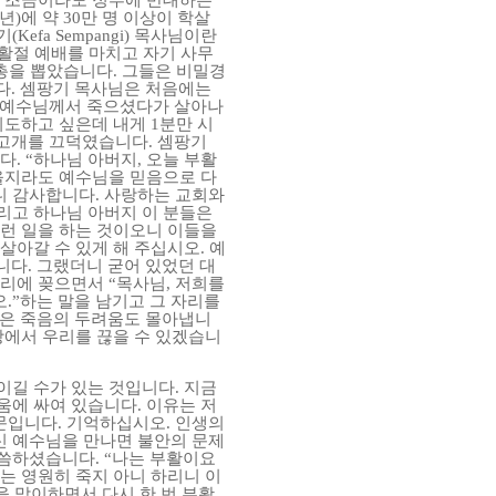
조금이라도
정부에
반대하는
년
)
에
약
30
만
명
이상이
학살
기
(Kefa Sempangi)
목사님이란
활절
예배를
마치고
자기
사무
총을
뽑았습니다
.
그들은
비밀경
다
.
셈팡기
목사님은
처음에는
예수님께서
죽으셨다가
살아나
기도하고
싶은데
내게
1
분만
시
고개를
끄덕였습니다
.
셈팡기
다
.
“
하나님
아버지
,
오늘
부활
을지라도
예수님을
믿음으로
다
니
감사합니다
.
사랑하는
교회와
리고
하나님
아버지
이
분들은
런
일을
하는
것이오니
이들을
살아갈
수
있게
해
주십시오
.
예
니다
.
그랬더니
굳어
있었던
대
리에
꽂으면서
“
목사님
,
저희를
오
.
”
하는
말을
남기고
그
자리를
은
죽음의
두려움도
몰아냅니
망에서
우리를
끊을
수
있겠습니
이길
수가
있는
것입니다
.
지금
움에
싸여
있습니다
.
이유는
저
문입니다
.
기억하십시오
.
인생의
신
예수님을
만나면
불안의
문제
씀하셨습니다
.
“
나는
부활이요
는
영원히
죽지
아니
하리니
이
을
맞이하면서
다시
한
번
부활