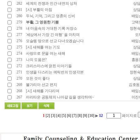
282
세계의 전쟁과 인간 내면의 상처
상
281
[시] 부활의 아침
상
280
두뇌, 기억, 그리고 영혼의 신비
배임
279
부활, 그 영원한 기쁨
고택
278
내 마음속의 거대한 기록 저장소
정현
277
'세상에서 가장 긴 여행’ 을 마치며
오
276
모슬렘 땅으로 선교 다녀오겠습니다
배임
275
[시] 새해를 여는 기도
상
274
사랑으로 문을 여는 새해
배임
273
나의 도움은?
홍용
272
크리스마스에 얽힌 이야기들
상
271
인생을 다스리는 에릭번의 인생각본
정현
270
모든 것이 좋다
상
269
불가리아 선교 편지
김호동
268
[시] 새해를 기다리며
배임
267
아리따운 공동체의 나아갈 길을 생각하며~
이진
1
[2]
[3]
[4]
[5]
[6]
[7]
[8]
[9]
[10]
▶
12
페이지로